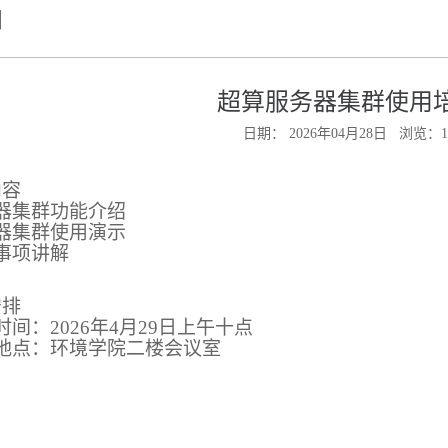
知
超算服务器集群使用
日期： 2026年04月28日 浏览：
1
内容
器集群功能介绍
器集群使用演示
事项讲解
安排
时间：
2026
年
4
月
29
日上午十点
地点：环境学院二楼会议室